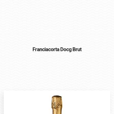
Tel.: + 39 030 6546161
L’Azienda
Il Territorio
Franciacorta Docg Brut
I Vini
Riconoscimenti
Contatti
ENGLISH