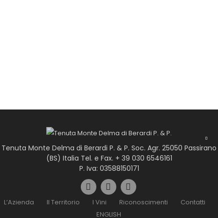
Tenuta Monte Delma di Berardi P. & P. Soc. Agr. 25050 Passirano
(BS) Italia Tel. e Fax. + 39 030 6546161
P. Iva: 03588150171
L’Azienda
Il Territorio
I Vini
Riconoscimenti
Contatti
ENGLISH